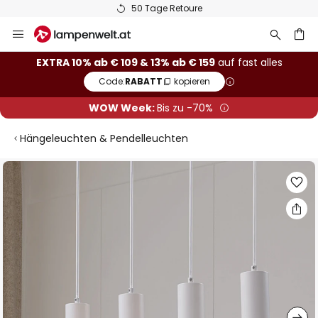
50 Tage Retoure
Zum
Inhalt
springen
he
EXTRA 10% ab € 109 & 13% ab € 159
auf fast alles
Code:
RABATT
kopieren
WOW Week:
Bis zu -70%
Hängeleuchten & Pendelleuchten
Zum
Ende
der
Bildgalerie
springen