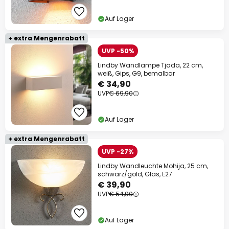
Auf Lager
+ extra Mengenrabatt
UVP -50%
Lindby Wandlampe Tjada, 22 cm,
weiß, Gips, G9, bemalbar
€ 34,90
UVP
€ 69,90
Auf Lager
+ extra Mengenrabatt
UVP -27%
Lindby Wandleuchte Mohija, 25 cm,
schwarz/gold, Glas, E27
€ 39,90
UVP
€ 54,90
Auf Lager