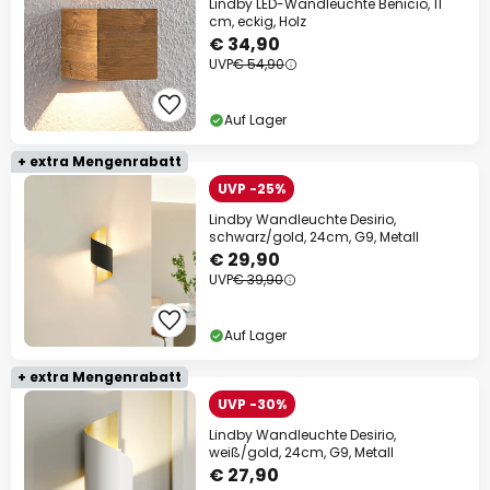
Lindby LED-Wandleuchte Benicio, 11
cm, eckig, Holz
€ 34,90
UVP
€ 54,90
Auf Lager
+ extra Mengenrabatt
UVP -25%
Lindby Wandleuchte Desirio,
schwarz/gold, 24cm, G9, Metall
€ 29,90
UVP
€ 39,90
Auf Lager
+ extra Mengenrabatt
UVP -30%
Lindby Wandleuchte Desirio,
weiß/gold, 24cm, G9, Metall
€ 27,90