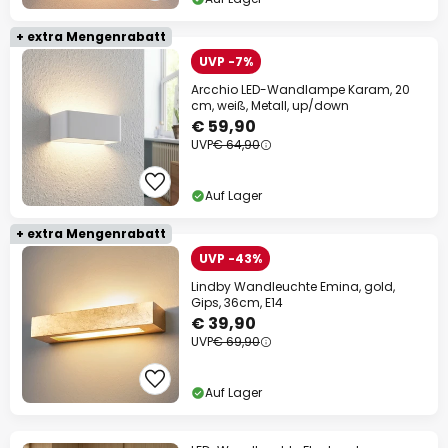
+ extra Mengenrabatt
UVP -7%
Arcchio LED-Wandlampe Karam, 20
cm, weiß, Metall, up/down
€ 59,90
UVP
€ 64,90
Auf Lager
+ extra Mengenrabatt
UVP -43%
Lindby Wandleuchte Emina, gold,
Gips, 36cm, E14
€ 39,90
UVP
€ 69,90
Auf Lager