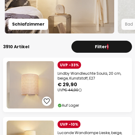
Schlafzimmer
Bad
3910 Artikel
Filter
1
UVP -33%
Lindby Wandleuchte Soula, 20 cm,
beige, Kunststoff, E27
€ 29,90
UVP
€ 44,90
Auf Lager
UVP -10%
Lucande Wandlampe Lieske, beige,