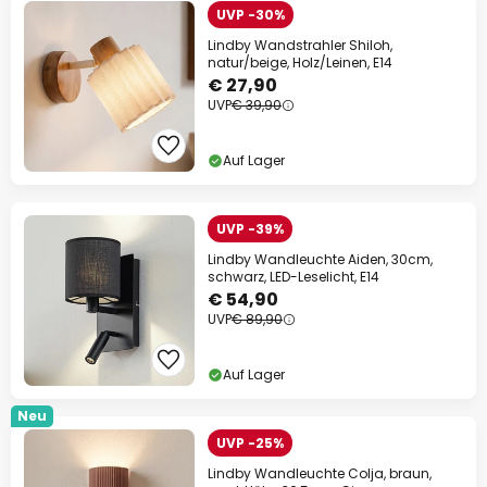
UVP -30%
Lindby Wandstrahler Shiloh,
natur/beige, Holz/Leinen, E14
€ 27,90
UVP
€ 39,90
Auf Lager
UVP -39%
Lindby Wandleuchte Aiden, 30cm,
schwarz, LED-Leselicht, E14
€ 54,90
UVP
€ 89,90
Auf Lager
Neu
UVP -25%
Lindby Wandleuchte Colja, braun,