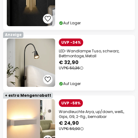
Auf Lager
Anzeige
UVP -34%
LED-Wandlampe Tuso, schwarz,
Bettmontage, Metall
€ 32,90
UVP
€ 50,36
Auf Lager
+ extra Mengenrabatt
UVP -58%
Wandleuchte Arya, up/down, weiß,
Gips, G9, 2-flg., bemalbar
€ 24,90
UVP
€ 59,90