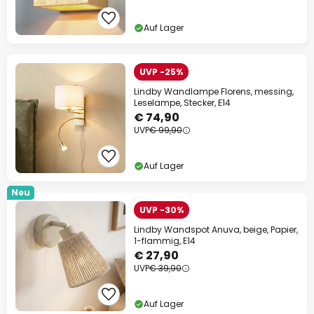
Auf Lager
UVP -25%
Lindby Wandlampe Florens, messing,
Leselampe, Stecker, E14
€ 74,90
UVP
€ 99,90
Auf Lager
Neu
UVP -30%
Lindby Wandspot Anuva, beige, Papier,
1-flammig, E14
€ 27,90
UVP
€ 39,90
Auf Lager