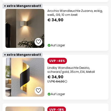
+ extra Mengenrabatt
Arcchio Wandleuchte Zuzana, eckig,
weiß, G9, 10 cm breit
€ 34,90
Auf Lager
+ extra Mengenrabatt
UVP -46%
Lindby Wandleuchte Desirio,
schwarz/gold, 35cm, E14, Metall
€ 34,90
UVP
€ 64,90
Auf Lager
UVP -18%