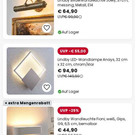
Lindby Bilderwandleuchte Joely, 37cm,
messing, Metall, E14
€ 64,90
UVP
€ 99,90
Auf Lager
UVP -€ 55,00
Lindby LED-Wandlampe Anays, 32 cm
x 32 cm, chrom/klar
€ 94,90
UVP
€ 149,90
Auf Lager
+ extra Mengenrabatt
UVP -25%
Lindby Wandleuchte Fioni, weiß, Gips,
G9, 6,5 cm, bemalbar
€ 44,90