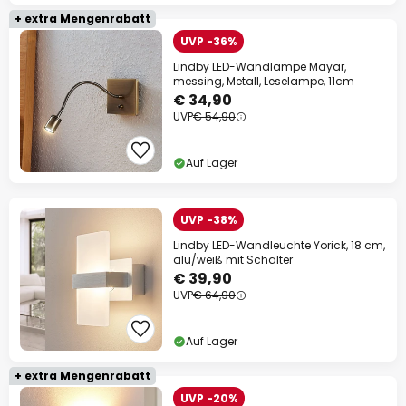
+ extra Mengenrabatt
UVP -36%
Lindby LED-Wandlampe Mayar,
messing, Metall, Leselampe, 11cm
€ 34,90
UVP
€ 54,90
Auf Lager
UVP -38%
Lindby LED-Wandleuchte Yorick, 18 cm,
alu/weiß mit Schalter
€ 39,90
UVP
€ 64,90
Auf Lager
+ extra Mengenrabatt
UVP -20%