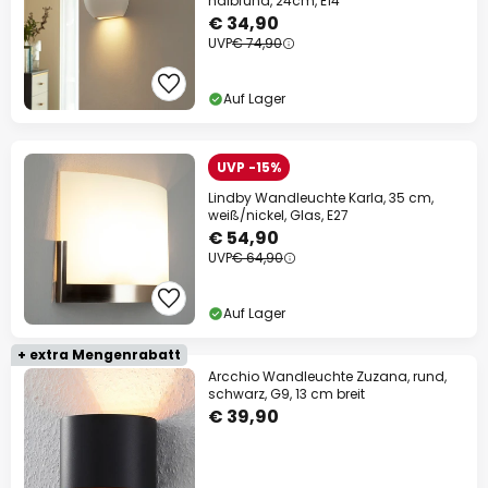
halbrund, 24cm, E14
€ 34,90
UVP
€ 74,90
Auf Lager
UVP -15%
Lindby Wandleuchte Karla, 35 cm,
weiß/nickel, Glas, E27
€ 54,90
UVP
€ 64,90
Auf Lager
+ extra Mengenrabatt
Arcchio Wandleuchte Zuzana, rund,
schwarz, G9, 13 cm breit
€ 39,90