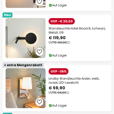
Auf Lager
Neu
UVP -€ 20,00
Wandleuchte Hotel Mood B, schwarz,
Metall, G9
€ 119,90
UVP
€ 139,90
Auf Lager
+ extra Mengenrabatt
UVP -36%
Lindby Wandleuchte Aiden, weiß,
nickel, LED-Leselicht
€ 59,90
UVP
€ 94,90
Auf Lager