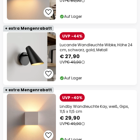
UVP
€ 59,90
Auf Lager
+ extra Mengenrabatt
UVP -44%
Lucande Wandleuchte Wibke, Höhe 24
cm, schwarz, gold, Metall
€ 27,90
UVP
€ 49,90
Auf Lager
+ extra Mengenrabatt
UVP -40%
Lindby Wandleuchte Kay, weiß, Gips,
11,5 x 11,5 cm
€ 29,90
UVP
€ 49,90
Auf Lager