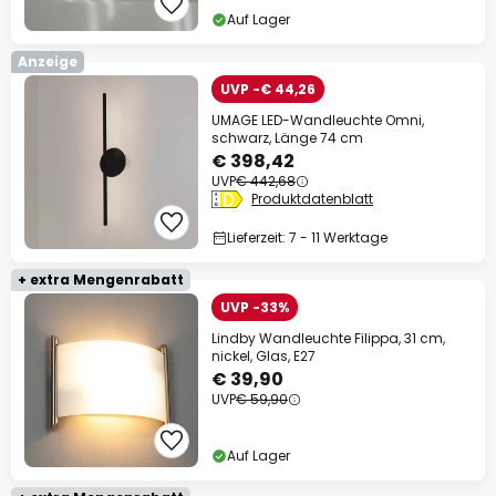
Auf Lager
Anzeige
UVP -€ 44,26
UMAGE LED-Wandleuchte Omni,
schwarz, Länge 74 cm
€ 398,42
UVP
€ 442,68
Produktdatenblatt
Lieferzeit: 7 - 11 Werktage
+ extra Mengenrabatt
UVP -33%
Lindby Wandleuchte Filippa, 31 cm,
nickel, Glas, E27
€ 39,90
UVP
€ 59,90
Auf Lager