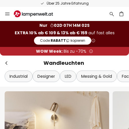
50 Tage Retoure
Zum
Sch
Extra-Rabatt
Inhalt
springen
he
10% Rabatt
ab € 109
Nur
02D 07H 14M 00S
EXTRA 10% ab € 109 & 13% ab € 159
auf fast alles
13% Rabatt
ab € 159
Code:
RABATT
kopieren
auf fast alles*
WOW Week:
Bis zu -70%
Ihr Code:
RABATT
kopieren
Wandleuchten
Jetzt einlösen
Industrial
Designer
LED
Messing & Gold
Fac
*Ausgenommene Hersteller