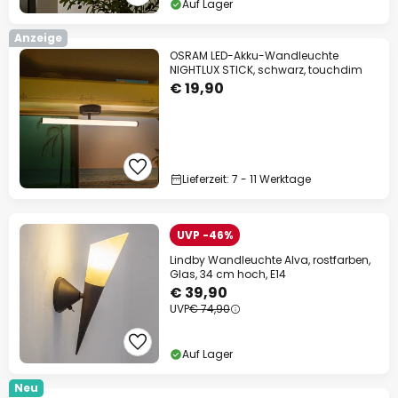
Auf Lager
Anzeige
OSRAM LED-Akku-Wandleuchte
NIGHTLUX STICK, schwarz, touchdim
€ 19,90
Lieferzeit: 7 - 11 Werktage
UVP -46%
Lindby Wandleuchte Alva, rostfarben,
Glas, 34 cm hoch, E14
€ 39,90
UVP
€ 74,90
Auf Lager
Neu