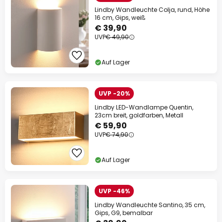
Lindby Wandleuchte Colja, rund, Höhe
16 cm, Gips, weiß
€ 39,90
UVP
€ 49,90
Auf Lager
UVP -20%
Lindby LED-Wandlampe Quentin,
23cm breit, goldfarben, Metall
€ 59,90
UVP
€ 74,90
Auf Lager
UVP -46%
Lindby Wandleuchte Santino, 35 cm,
Gips, G9, bemalbar