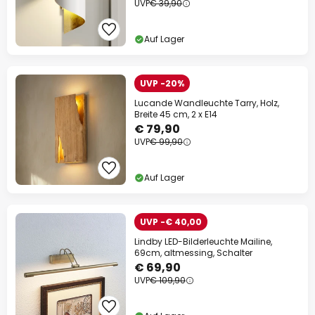
UVP
€ 39,90
Auf Lager
UVP -20%
Lucande Wandleuchte Tarry, Holz,
Breite 45 cm, 2 x E14
€ 79,90
UVP
€ 99,90
Auf Lager
UVP -€ 40,00
Lindby LED-Bilderleuchte Mailine,
69cm, altmessing, Schalter
€ 69,90
UVP
€ 109,90