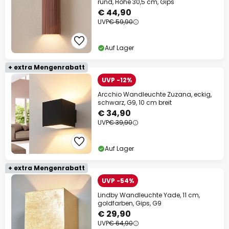
rund, Höhe 30,5 cm, Gips
€ 44,90
UVP
€ 59,90
Auf Lager
+ extra Mengenrabatt
UVP -12%
Arcchio Wandleuchte Zuzana, eckig,
schwarz, G9, 10 cm breit
€ 34,90
UVP
€ 39,90
Auf Lager
+ extra Mengenrabatt
UVP -54%
Lindby Wandleuchte Yade, 11 cm,
goldfarben, Gips, G9
€ 29,90
UVP
€ 64,90