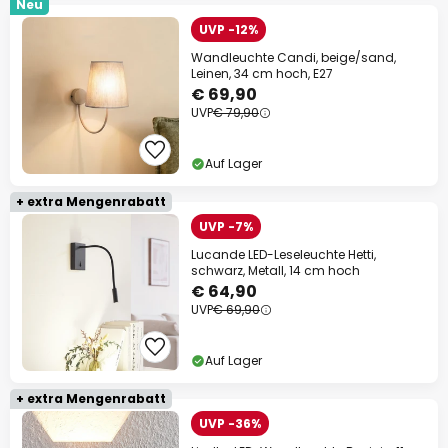
Neu
UVP -12%
Wandleuchte Candi, beige/sand,
Leinen, 34 cm hoch, E27
€ 69,90
UVP
€ 79,90
Auf Lager
+ extra Mengenrabatt
UVP -7%
Lucande LED-Leseleuchte Hetti,
schwarz, Metall, 14 cm hoch
€ 64,90
UVP
€ 69,90
Auf Lager
+ extra Mengenrabatt
UVP -36%