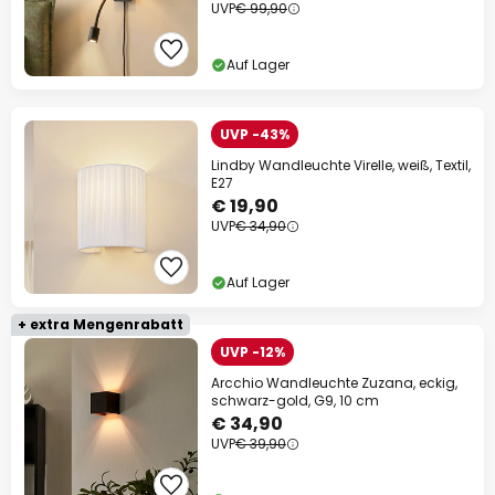
UVP
€ 99,90
Auf Lager
UVP -43%
Lindby Wandleuchte Virelle, weiß, Textil,
E27
€ 19,90
UVP
€ 34,90
Auf Lager
+ extra Mengenrabatt
UVP -12%
Arcchio Wandleuchte Zuzana, eckig,
schwarz-gold, G9, 10 cm
€ 34,90
UVP
€ 39,90