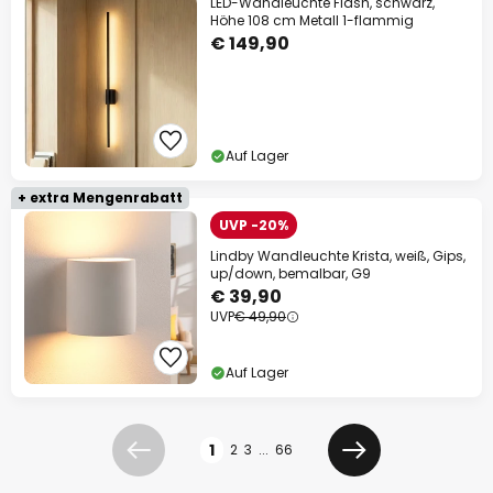
LED-Wandleuchte Flash, schwarz,
Höhe 108 cm Metall 1-flammig
€ 149,90
Auf Lager
+ extra Mengenrabatt
UVP -20%
Lindby Wandleuchte Krista, weiß, Gips,
up/down, bemalbar, G9
€ 39,90
UVP
€ 49,90
Auf Lager
Seite
1
2
3
...
66
Zurück
Weiter