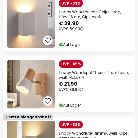
UVP -33%
Lindby Wandleuchte Colja, eckig,
Höhe 16 cm, Gips, weiß
€ 39,90
UVP
€ 59,90
Auf Lager
UVP -45%
Lindby Wandspot Thorin, 14 cm hoch,
weiß, Holz, E14
€ 21,90
UVP
€ 39,90
Auf Lager
+ extra Mengenrabatt
UVP -53%
Lindby Wandfluter Jimmy, weiß, Gips,