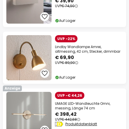
€ 39,90
UVP
€ 74,90
Auf Lager
UVP -22%
Lindby Wandlampe Amrei,
altmessing, 42 cm, Stecker, dimmbar
€ 69,90
UVP
€ 89,90
Auf Lager
Anzeige
UVP -€ 44,26
UMAGE LED-Wandleuchte Omni,
messing, Länge 74 cm
€ 398,42
UVP
€ 442,68
Produktdatenblatt