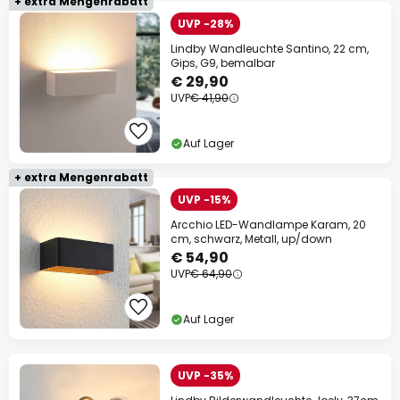
+ extra Mengenrabatt
UVP -28%
Lindby Wandleuchte Santino, 22 cm,
Gips, G9, bemalbar
€ 29,90
UVP
€ 41,90
Auf Lager
+ extra Mengenrabatt
UVP -15%
Arcchio LED-Wandlampe Karam, 20
cm, schwarz, Metall, up/down
€ 54,90
UVP
€ 64,90
Auf Lager
UVP -35%