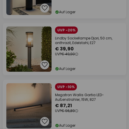
Auf Lager
UVP -20%
Lindby Sockellampe Djori, 50 cm,
anthrazit, Edelstahl, E27
€ 39,90
UVP
€ 49,90
Auf Lager
UVP -10%
Megatron Wallis Gartia LED-
Außenstrahler, 15W, 827
€ 87,21
UVP
€ 96,89
Auf Lager