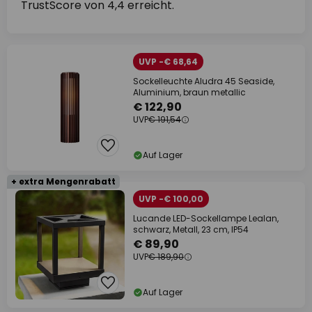
TrustScore von 4,4 erreicht.
UVP -€ 68,64
Sockelleuchte Aludra 45 Seaside,
Aluminium, braun metallic
€ 122,90
UVP
€ 191,54
Auf Lager
+ extra Mengenrabatt
UVP -€ 100,00
Lucande LED-Sockellampe Lealan,
schwarz, Metall, 23 cm, IP54
€ 89,90
UVP
€ 189,90
Auf Lager