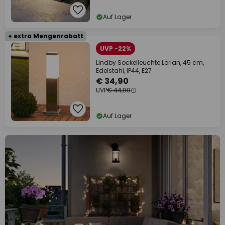
Auf Lager
+ extra Mengenrabatt
UVP -22%
Lindby Sockelleuchte Lorian, 45 cm,
Edelstahl, IP44, E27
€ 34,90
UVP
€ 44,90
Auf Lager