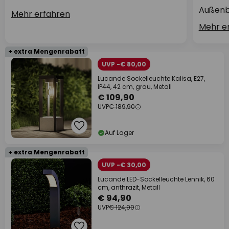
Außenb
Mehr erfahren
Mehr e
+ extra Mengenrabatt
UVP -€ 80,00
Lucande Sockelleuchte Kalisa, E27,
IP44, 42 cm, grau, Metall
€ 109,90
UVP
€ 189,90
Auf Lager
+ extra Mengenrabatt
UVP -€ 30,00
Lucande LED-Sockelleuchte Lennik, 60
cm, anthrazit, Metall
€ 94,90
UVP
€ 124,90