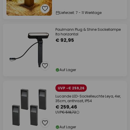
Lieferzeit: 7 - 11 Werktage
Paulmann Plug & Shine Sockellampe
Ito horizontal
€ 92,95
Auf Lager
UVP -€ 259,26
Lucande LED-Sockelleuchte Leya, 4er,
35cm, anthrazit, IP54
€ 259,46
UVP
€ 518,72
Auf Lager