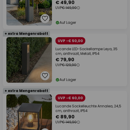
€ 49,90
UVP
€ 149,90
Auf Lager
+ extra Mengenrabatt
UVP -€ 50,00
Lucande LED-Sockellampe Leya, 35
cm, anthrazit, Metall, IP54
€ 79,90
UVP
€ 129,90
Auf Lager
+ extra Mengenrabatt
UVP -€ 60,00
Lucande Sockelleuchte Annalea, 24,5
cm, anthrazit, IP54
€ 89,90
UVP
€ 149,90