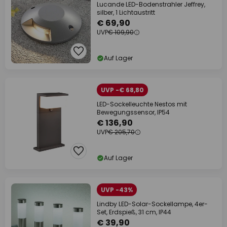
Lucande LED-Bodenstrahler Jeffrey,
silber, 1 Lichtaustritt
€ 69,90
UVP
€ 109,90
Auf Lager
UVP -€ 68,80
LED-Sockelleuchte Nestos mit
Bewegungssensor, IP54
€ 136,90
UVP
€ 205,70
Auf Lager
UVP -43%
Lindby LED-Solar-Sockellampe, 4er-
Set, Erdspieß, 31 cm, IP44
€ 39,90