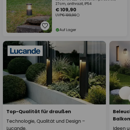
27cm, anthrazit, IP54
€ 109,90
UVP
€ 139,90
Auf Lager
Top-Qualität für draußen
Beleuc
Balko
Technologie, Qualität und Design –
Lucande.
Ideen u