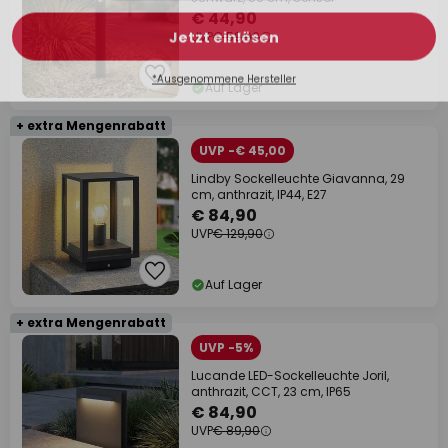
€ 44,90
UVP
€ 59,90
Auf Lager
+ extra Mengenrabatt
UVP -€ 45,00
Lindby Sockelleuchte Giavanna, 29
cm, anthrazit, IP44, E27
€ 84,90
UVP
€ 129,90
Auf Lager
+ extra Mengenrabatt
UVP -5%
Lucande LED-Sockelleuchte Joril,
anthrazit, CCT, 23 cm, IP65
€ 84,90
UVP
€ 89,90