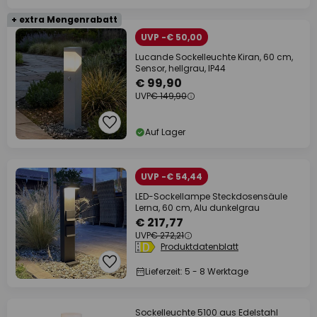
+ extra Mengenrabatt
UVP -€ 50,00
Lucande Sockelleuchte Kiran, 60 cm,
Sensor, hellgrau, IP44
€ 99,90
UVP
€ 149,90
Auf Lager
UVP -€ 54,44
LED-Sockellampe Steckdosensäule
Lerna, 60 cm, Alu dunkelgrau
€ 217,77
UVP
€ 272,21
Produktdatenblatt
Lieferzeit: 5 - 8 Werktage
Sockelleuchte 5100 aus Edelstahl