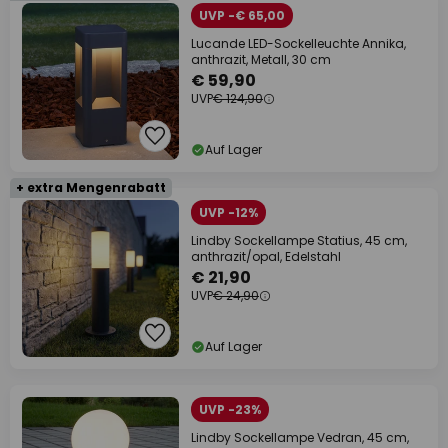
UVP -€ 65,00
Lucande LED-Sockelleuchte Annika,
anthrazit, Metall, 30 cm
€ 59,90
UVP
€ 124,90
Auf Lager
+ extra Mengenrabatt
UVP -12%
Lindby Sockellampe Statius, 45 cm,
anthrazit/opal, Edelstahl
€ 21,90
UVP
€ 24,90
Auf Lager
UVP -23%
Lindby Sockellampe Vedran, 45 cm,