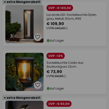
+ extra Mengenrabatt
UVP -€ 140,00
Lucande LED-Sockelleuchte Dylen,
grau, Metall, 50cm, IP65
€ 109,90
UVP
€ 249,90
Auf Lager
UVP -12%
Sockelleuchte Cadix aus
Aludruckguss 22cm
€ 73,90
UVP
€ 84,65
Auf Lager
+ extra Mengenrabatt
UVP -€ 60,00