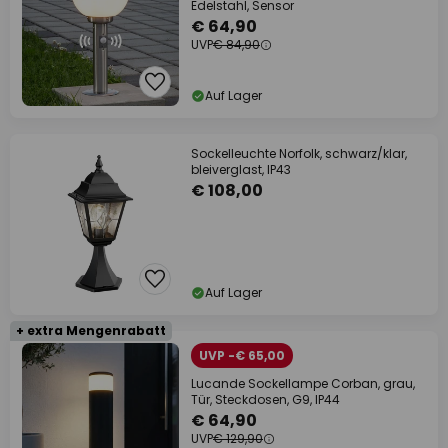
Edelstahl, Sensor
€ 64,90
UVP
€ 84,90
Auf Lager
Sockelleuchte Norfolk, schwarz/klar,
bleiverglast, IP43
€ 108,00
Auf Lager
+ extra Mengenrabatt
UVP -€ 65,00
Lucande Sockellampe Corban, grau,
Tür, Steckdosen, G9, IP44
€ 64,90
UVP
€ 129,90