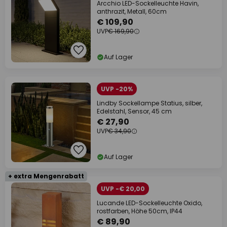
Arcchio LED-Sockelleuchte Havin,
anthrazit, Metall, 60cm
€ 109,90
UVP
€ 169,90
Auf Lager
UVP -20%
Lindby Sockellampe Statius, silber,
Edelstahl, Sensor, 45 cm
€ 27,90
UVP
€ 34,90
Auf Lager
+ extra Mengenrabatt
UVP -€ 20,00
Lucande LED-Sockelleuchte Oxido,
rostfarben, Höhe 50cm, IP44
€ 89,90