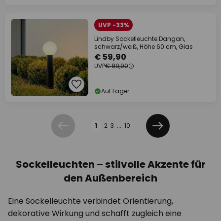
UVP -33%
Lindby Sockelleuchte Dangan,
schwarz/weiß, Höhe 60 cm, Glas
€ 59,90
UVP
€ 89,90
Auf Lager
Seite
1
2
3
...
10
Zurück
Weiter
Sockelleuchten – stilvolle Akzente für
den Außenbereich
Eine Sockelleuchte verbindet Orientierung,
dekorative Wirkung und schafft zugleich eine