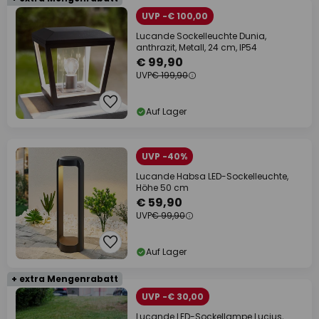
UVP -€ 100,00
Lucande Sockelleuchte Dunia,
anthrazit, Metall, 24 cm, IP54
€ 99,90
UVP
€ 199,90
Auf Lager
UVP -40%
Lucande Habsa LED-Sockelleuchte,
Höhe 50 cm
€ 59,90
UVP
€ 99,90
Auf Lager
+ extra Mengenrabatt
UVP -€ 30,00
Lucande LED-Sockellampe Lucius,