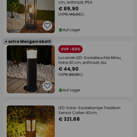
cm, anthrazit, IP54
€ 89,90
UVP
€ 149,90
Auf Lager
+ extra Mengenrabatt
UVP -50%
Lucande LED-Sockelleuchte Milou,
Höhe 30 cm, anthrazit, Alu
€ 44,90
UVP
€ 89,90
Auf Lager
LED-Solar-Sockellampe Tradition
Sensor Corten 40cm
€ 321,68