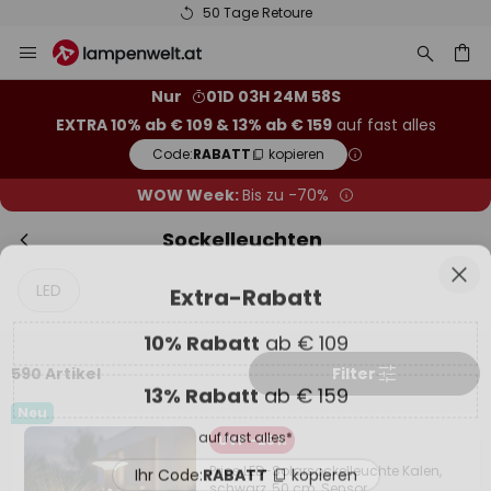
50 Tage Retoure
Zum
Sch
Extra-Rabatt
Inhalt
springen
he
10% Rabatt
ab € 109
Nur
01D 03H 24M 56S
EXTRA 10% ab € 109 & 13% ab € 159
auf fast alles
13% Rabatt
ab € 159
Code:
RABATT
kopieren
auf fast alles*
WOW Week:
Bis zu -70%
Ihr Code:
RABATT
kopieren
Sockelleuchten
Jetzt einlösen
LED
*Ausgenommene Hersteller
590 Artikel
Filter
Neu
UVP -25%
Prios LED-Solarsockelleuchte Kalen,
schwarz, 50 cm, Sensor