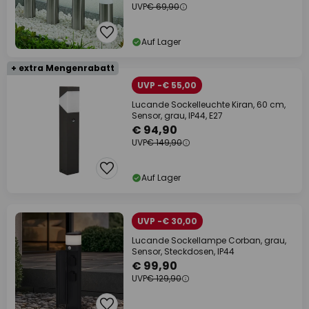
UVP
€ 69,90
Auf Lager
+ extra Mengenrabatt
UVP -€ 55,00
Lucande Sockelleuchte Kiran, 60 cm,
Sensor, grau, IP44, E27
€ 94,90
UVP
€ 149,90
Auf Lager
UVP -€ 30,00
Lucande Sockellampe Corban, grau,
Sensor, Steckdosen, IP44
€ 99,90
UVP
€ 129,90