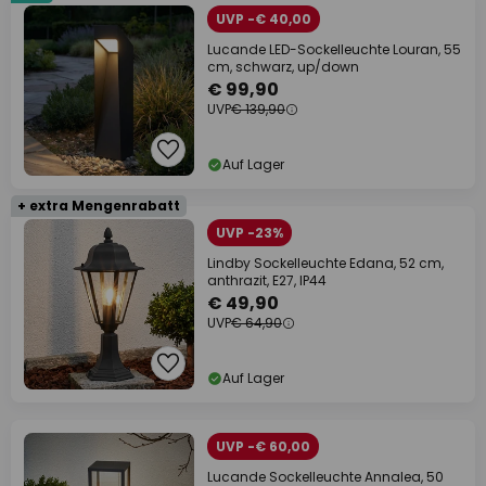
UVP -€ 40,00
Lucande LED-Sockelleuchte Louran, 55
cm, schwarz, up/down
€ 99,90
UVP
€ 139,90
Auf Lager
+ extra Mengenrabatt
UVP -23%
Lindby Sockelleuchte Edana, 52 cm,
anthrazit, E27, IP44
€ 49,90
UVP
€ 64,90
Auf Lager
UVP -€ 60,00
Lucande Sockelleuchte Annalea, 50