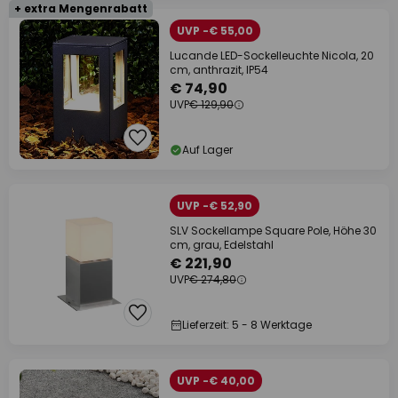
+ extra Mengenrabatt
UVP -€ 55,00
Lucande LED-Sockelleuchte Nicola, 20
cm, anthrazit, IP54
€ 74,90
UVP
€ 129,90
Auf Lager
UVP -€ 52,90
SLV Sockellampe Square Pole, Höhe 30
cm, grau, Edelstahl
€ 221,90
UVP
€ 274,80
Lieferzeit: 5 - 8 Werktage
UVP -€ 40,00