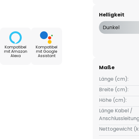
uckende Farbvielfalt, die durch
verbaute LED-Lichtquelle sorgt
Helligkeit
uchtung. Dank der enthaltenen
anpassen, um die gewünschte
Dunkel
kombination aus PVC, Silikon
tilvolle Erscheinungsbild des
Kompatibel
Kompatibel
mit Amazon
mit Google
Alexa
Assistant
sowie der WLAN-Kompatibilität
Maße
net sich ideal für den Einsatz in
Länge (cm):
tige Gestaltungsmöglichkeiten.
inment-Erlebnis auf ein neues
Breite (cm):
ildschirminhalt abgestimmt
Höhe (cm):
rfekt vereint.
Länge Kabel /
Anschlussleitun
Nettogewicht (k