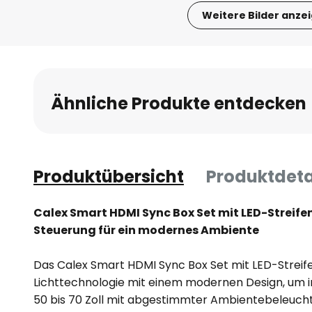
Weitere Bilder anze
Zum
Anfang
der
Bildgalerie
Ähnliche Produkte entdecken
springen
Produktübersicht
Produktdeta
Calex Smart HDMI Sync Box Set mit LED-Streifen
Steuerung für ein modernes Ambiente
Das Calex Smart HDMI Sync Box Set mit LED-Streif
Lichttechnologie mit einem modernen Design, um 
50 bis 70 Zoll mit abgestimmter Ambientebeleucht