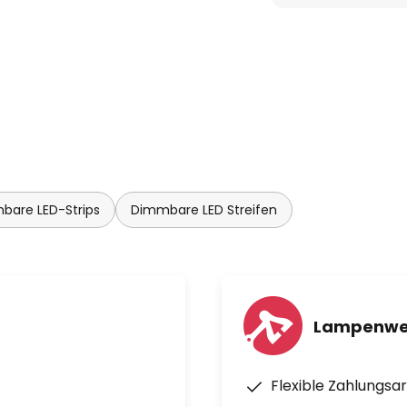
ronisiert mit TV, Video und
bare LED-Strips
Dimmbare LED Streifen
Calex Smart Home App (für
Lampenwel
Assistant, oder Siri Shortcuts
Flexible Zahlungsa