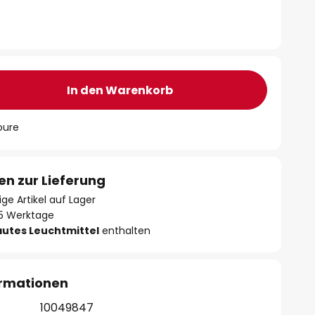
In den Warenkorb
oure
en zur Lieferung
ge Artikel auf Lager
- 5 Werktage
autes Leuchtmittel
enthalten
ormationen
10049847