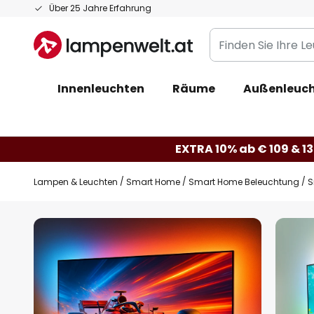
Zum
Über 25 Jahre Erfahrung
Inhalt
Finden
springen
Sie
Ihre
Innenleuchten
Räume
Außenleuc
Leuchte...
EXTRA 10% ab € 109 & 13
Lampen & Leuchten
Smart Home
Smart Home Beleuchtung
S
Zum
Ende
der
Bildgalerie
springen