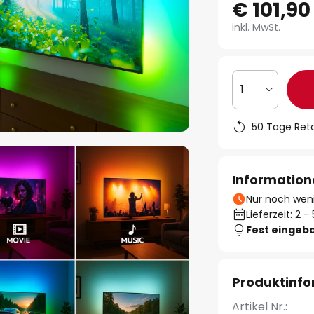
€ 101,90
inkl. MwSt.
1
50 Tage Ret
Information
Nur noch weni
Lieferzeit: 2 
Fest eingeb
Produktinf
Artikel Nr.: