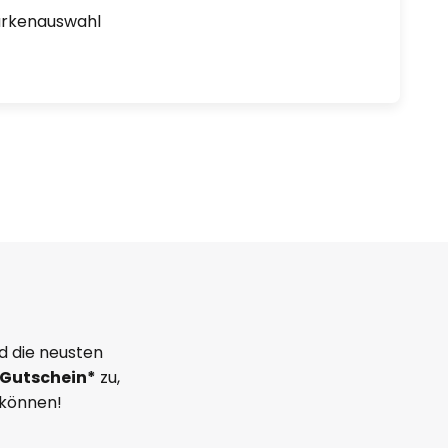
arkenauswahl
d die neusten
Gutschein*
zu,
 können!