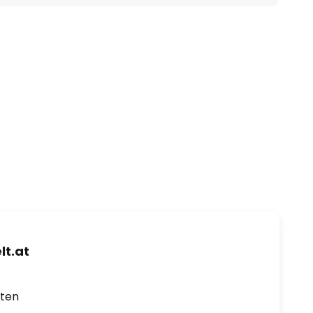
t.at
rten