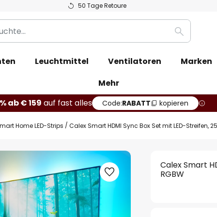
50 Tage Retoure
Suche
hten
Leuchtmittel
Ventilatoren
Marken
Mehr
% ab € 159
auf fast alles
Code:
RABATT
kopieren
mart Home LED-Strips
Calex Smart HDMI Sync Box Set mit LED-Streifen, 
Calex Smart HD
RGBW