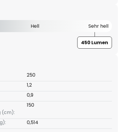
Hell
Sehr hell
450 Lumen
250
1,2
0,9
150
g (cm):
g):
0,514