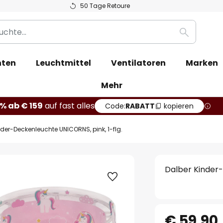
50 Tage Retoure
Suche
hten
Leuchtmittel
Ventilatoren
Marken
Mehr
% ab € 159
auf fast alles
Code:
RABATT
kopieren
nder-Deckenleuchte UNICORNS, pink, 1-flg.
Dalber Kinder-
€ 59,90