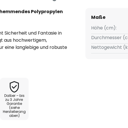
erhemmendes Polypropylen
Maße
Höhe (cm):
 Sicherheit und Fantasie in
Durchmesser (c
gt aus hochwertigem,
r eine langlebige und robuste
Nettogewicht (k
fühl von Sicherheit. Das
en schafft eine spielerische
zimmer konzipiert wurde.
rnen Dimmer zu steuern, lässt
r unterschiedliche Bedürfnisse,
Dalber – bis
er Beleuchtung für kreative
zu 3 Jahre
Garantie
hte durch eine sorgfältige
(siehe
nktionalität und Ästhetik
Herstellerang
aben)