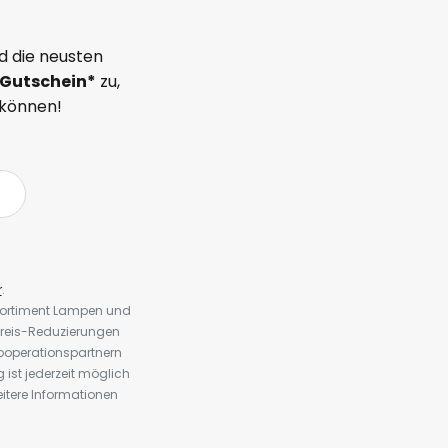
d die neusten
Gutschein*
zu,
 können!
r
.
 Sortiment Lampen und
preis-Reduzierungen
ooperationspartnern
st jederzeit möglich
eitere Informationen