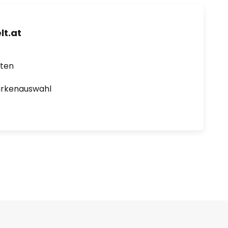
t.at
rten
arkenauswahl