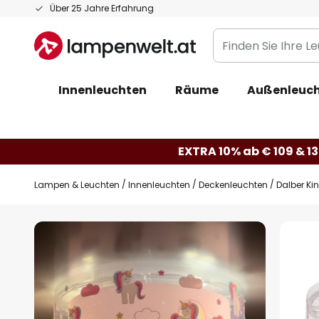
Zum
Über 25 Jahre Erfahrung
Inhalt
Finden
springen
Sie
Ihre
Innenleuchten
Räume
Außenleuc
Leuchte...
EXTRA 10% ab € 109 & 13
Lampen & Leuchten
Innenleuchten
Deckenleuchten
Dalber Ki
Zum
Ende
der
Bildgalerie
springen