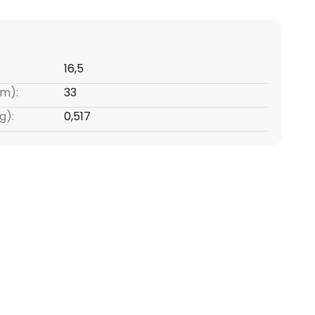
16,5
m):
33
g):
0,517