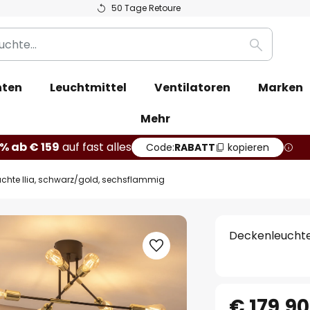
50 Tage Retoure
Suche
hten
Leuchtmittel
Ventilatoren
Marken
Mehr
% ab € 159
auf fast alles
Code:
RABATT
kopieren
chte Ilia, schwarz/gold, sechsflammig
Deckenleuchte 
€ 179,90