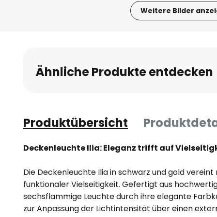
Weitere Bilder anze
Zum
Anfang
der
Bildgalerie
Ähnliche Produkte entdecken
springen
Produktübersicht
Produktdeta
Deckenleuchte Ilia: Eleganz trifft auf Vielseit
Die Deckenleuchte Ilia in schwarz und gold verein
funktionaler Vielseitigkeit. Gefertigt aus hochwert
sechsflammige Leuchte durch ihre elegante Farbko
zur Anpassung der Lichtintensität über einen exte