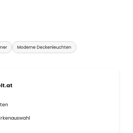
mer
Moderne Deckenleuchten
t.at
rten
arkenauswahl