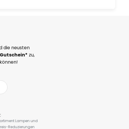
d die neusten
Gutschein*
zu,
 können!
r
.
 Sortiment Lampen und
preis-Reduzierungen