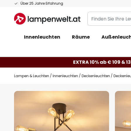
Zum
Über 25 Jahre Erfahrung
Inhalt
Finden
springen
Sie
Ihre
Innenleuchten
Räume
Außenleuc
Leuchte...
EXTRA 10% ab € 109 & 13
Lampen & Leuchten
Innenleuchten
Deckenleuchten
Deckenleu
Zum
Ende
der
Bildgalerie
springen