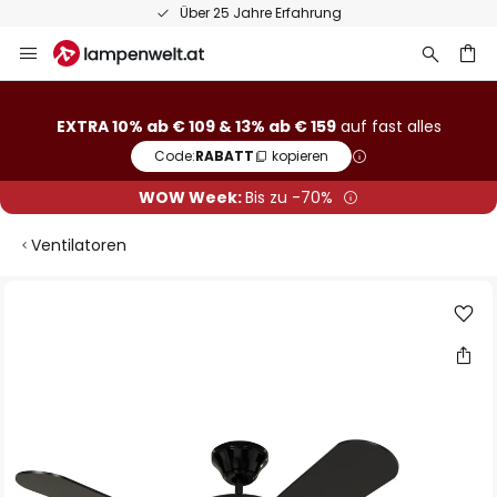
Über 25 Jahre Erfahrung
Zum
Inhalt
springen
he
EXTRA 10% ab € 109 & 13% ab € 159
auf fast alles
Code:
RABATT
kopieren
WOW Week:
Bis zu -70%
Ventilatoren
Zum
Ende
der
Bildgalerie
springen