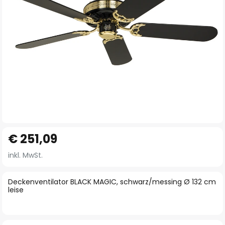
Zum
€ 251,09
Anfang
der
inkl. MwSt.
Bildgalerie
springen
Deckenventilator BLACK MAGIC, schwarz/messing Ø 132 cm
leise