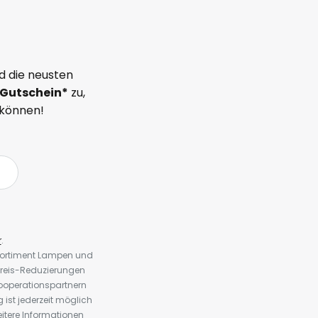
d die neusten
Gutschein*
zu,
 können!
r
.
 Sortiment Lampen und
preis-Reduzierungen
ooperationspartnern
st jederzeit möglich
eitere Informationen