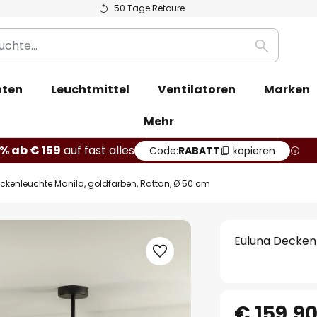
50 Tage Retoure
Suche
hten
Leuchtmittel
Ventilatoren
Marken
Mehr
% ab € 159
auf fast alles
Code:
RABATT
kopieren
ckenleuchte Manila, goldfarben, Rattan, Ø 50 cm
Euluna Deckenl
€ 159,9