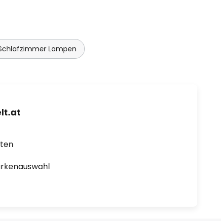
Schlafzimmer Lampen
t.at
rten
arkenauswahl