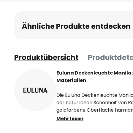
Anfang
der
Bildgalerie
Ähnliche Produkte entdecken
springen
Produktübersicht
Produktdeta
Euluna Deckenleuchte Manila: 
Materialien
Die Euluna Deckenleuchte Manila 
der natürlichen Schönheit von Rat
goldfarbene Oberfläche harmoni
Holztönen und schwarzen Akzent
Mehr lesen
Lichtspiel entsteht. Diese Leucht
Esszimmer, Schlafzimmer sowie F