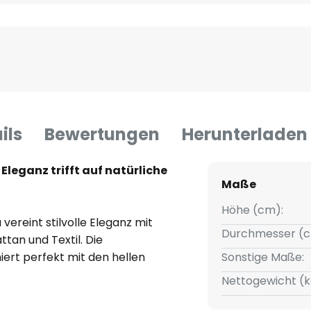
ils
Bewertungen
Herunterladen
Eleganz trifft auf natürliche
Maße
Höhe (cm):
vereint stilvolle Eleganz mit
Durchmesser (c
tan und Textil. Die
ert perfekt mit den hellen
Sonstige Maße:
en, wodurch ein faszinierendes
Nettogewicht (k
e ist ideal für Wohn- und
lurbereiche und schafft eine