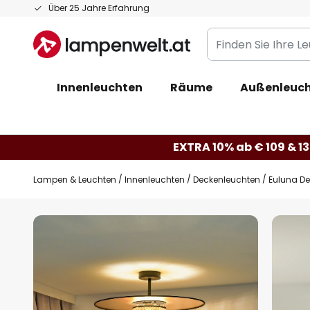
Zum
Über 25 Jahre Erfahrung
Inhalt
Finden
springen
Sie
Ihre
Innenleuchten
Räume
Außenleuc
Leuchte...
EXTRA 10% ab € 109 & 13
Lampen & Leuchten
Innenleuchten
Deckenleuchten
Euluna De
Zum
Ende
der
Bildgalerie
springen