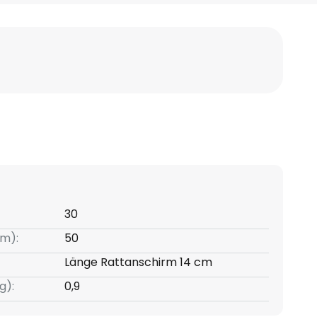
30
m):
50
Länge Rattanschirm 14 cm
g):
0,9