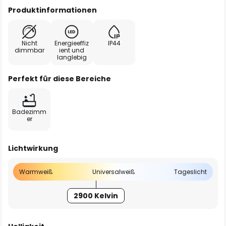
Produktinformationen
Nicht
Energieeffiz
IP44
dimmbar
ient und
langlebig
Perfekt für diese Bereiche
Badezimm
er
Lichtwirkung
Warmweiß
Universalweiß
Tageslicht
2900 Kelvin