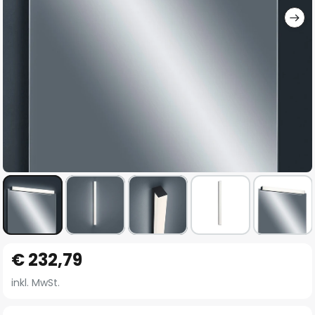
Zum
€ 232,79
Anfang
der
inkl. MwSt.
Bildgalerie