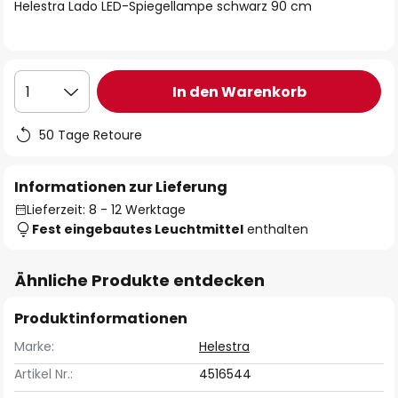
springen
Helestra Lado LED-Spiegellampe schwarz 90 cm
In den Warenkorb
1
50 Tage Retoure
Informationen zur Lieferung
Lieferzeit: 8 - 12 Werktage
Fest eingebautes Leuchtmittel
enthalten
Ähnliche Produkte entdecken
Produktinformationen
Marke:
Helestra
Artikel Nr.:
4516544