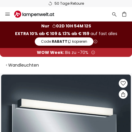
50 Tage Retoure
Zum
Inhalt
springen
he
Nur
02D 10H 54M 11S
EXTRA 10% ab € 109 & 13% ab € 159
auf fast alles
Code:
RABATT
kopieren
WOW Week:
Bis zu -70%
Wandleuchten
Zum
Ende
der
Bildgalerie
springen