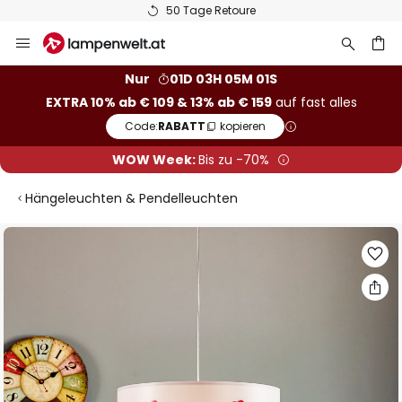
50 Tage Retoure
Zum
Inhalt
springen
he
Nur
01D 03H 05M 00S
EXTRA 10% ab € 109 & 13% ab € 159
auf fast alles
Code:
RABATT
kopieren
WOW Week:
Bis zu -70%
Hängeleuchten & Pendelleuchten
Zum
Ende
der
Bildgalerie
springen