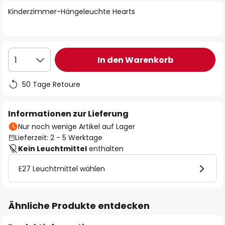
springen
Kinderzimmer-Hängeleuchte Hearts
In den Warenkorb
1
50 Tage Retoure
Informationen zur Lieferung
Nur noch wenige Artikel auf Lager
Lieferzeit: 2 - 5 Werktage
Kein Leuchtmittel
enthalten
E27 Leuchtmittel wählen
Ähnliche Produkte entdecken