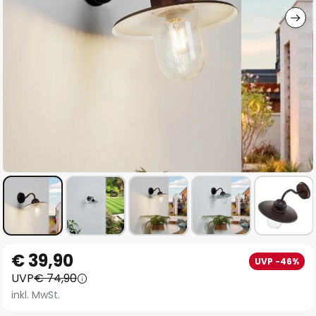
Zum
€ 39,90
UVP -46%
Anfang
UVP
€ 74,90
der
inkl. MwSt.
Bildgalerie