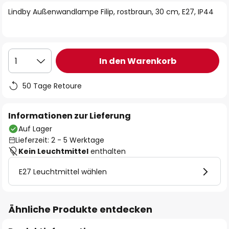
springen
Lindby Außenwandlampe Filip, rostbraun, 30 cm, E27, IP44
In den Warenkorb
1
50 Tage Retoure
Informationen zur Lieferung
Auf Lager
Lieferzeit: 2 - 5 Werktage
Kein Leuchtmittel
enthalten
E27 Leuchtmittel wählen
Ähnliche Produkte entdecken