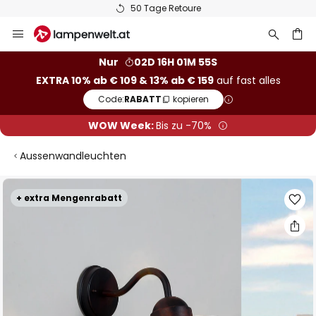
50 Tage Retoure
Zum
Inhalt
springen
he
Nur
02D 16H 01M 54S
EXTRA 10% ab € 109 & 13% ab € 159
auf fast alles
Code:
RABATT
kopieren
WOW Week:
Bis zu -70%
Aussenwandleuchten
Zum
+ extra Mengenrabatt
Ende
der
Bildgalerie
springen