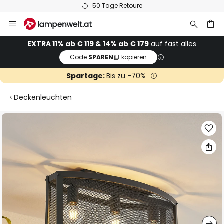
50 Tage Retoure
Zum
Inhalt
springen
he
EXTRA 11% ab € 119 & 14% ab € 179
auf fast alles
Code:
SPAREN
kopieren
Spartage:
Bis zu -70%
Deckenleuchten
Zum
Ende
der
Bildgalerie
springen