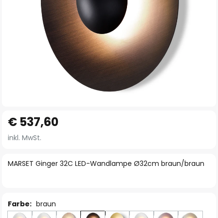
Zum
€ 537,60
Anfang
der
inkl. MwSt.
Bildgalerie
springen
MARSET Ginger 32C LED-Wandlampe Ø32cm braun/braun
Farbe:
braun