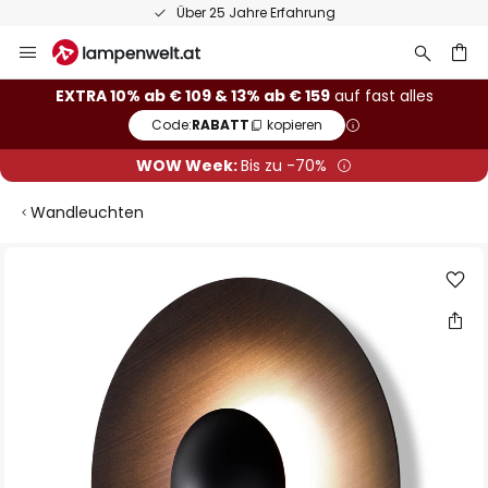
Über 25 Jahre Erfahrung
Zum
Inhalt
springen
he
EXTRA 10% ab € 109 & 13% ab € 159
auf fast alles
Code:
RABATT
kopieren
WOW Week:
Bis zu -70%
Wandleuchten
Zum
Ende
der
Bildgalerie
springen