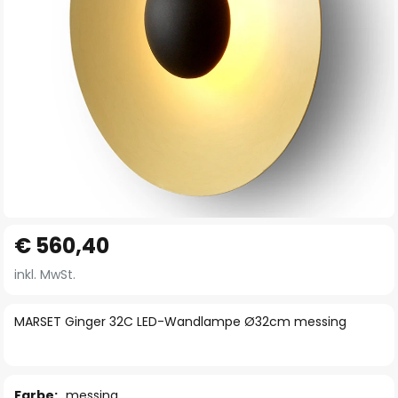
Zum
€ 560,40
Anfang
der
inkl. MwSt.
Bildgalerie
springen
MARSET Ginger 32C LED-Wandlampe Ø32cm messing
Farbe:
messing