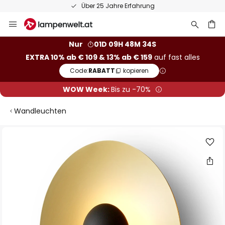
Über 25 Jahre Erfahrung
Zum
Inhalt
springen
he
Nur
01D 09H 48M 33S
EXTRA 10% ab € 109 & 13% ab € 159
auf fast alles
Code:
RABATT
kopieren
WOW Week:
Bis zu -70%
Wandleuchten
Zum
Ende
der
Bildgalerie
springen