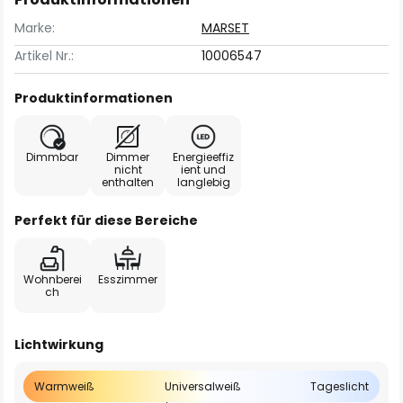
Marke:
MARSET
Artikel Nr.:
10006547
Produktinformationen
Dimmbar
Dimmer
Energieeffiz
nicht
ient und
enthalten
langlebig
Perfekt für diese Bereiche
Wohnberei
Esszimmer
ch
Lichtwirkung
Warmweiß
Universalweiß
Tageslicht