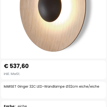
Zum
€ 537,60
Anfang
der
inkl. MwSt.
Bildgalerie
springen
MARSET Ginger 32C LED-Wandlampe Ø32cm eiche/eiche
Farbe:
eiche