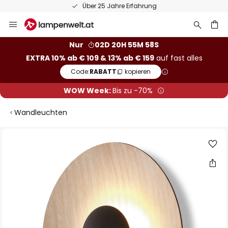
Über 25 Jahre Erfahrung
Zum
Inhalt
springen
he
Nur
02D 20H 55M 57S
EXTRA 10% ab € 109 & 13% ab € 159
auf fast alles
Code:
RABATT
kopieren
WOW Week:
Bis zu -70%
Wandleuchten
Zum
Ende
der
Bildgalerie
springen