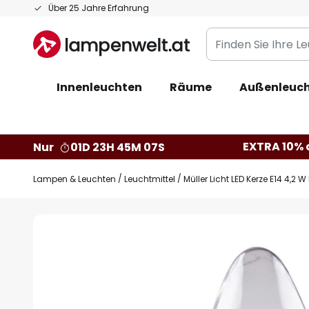
Zum
Über 25 Jahre Erfahrung
Inhalt
Finden
springen
Sie
Ihre
Innenleuchten
Räume
Außenleuc
Leuchte...
EXTRA 10% a
Nur
01D 23H 45M 06S
Lampen & Leuchten
Leuchtmittel
Müller Licht LED Kerze E14 4,2 W
Zum
Ende
der
Bildgalerie
springen