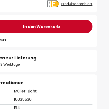
Produktdatenblatt
In den Warenkorb
oure
en zur Lieferung
- 13 Werktage
ormationen
Müller-Licht
10035536
E14