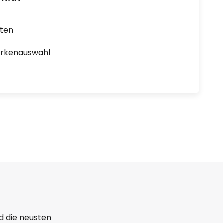
rten
arkenauswahl
d die neusten