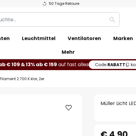
50 Tage Retoure
Suche
hten
Leuchtmittel
Ventilatoren
Marken
Mehr
b € 109 & 13% ab € 159
auf fast alles
Code:
RABATT
ko
 Filament 2.700 K klar, 2er
Müller Licht LE
€ 4,90