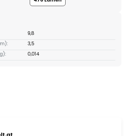
9,8
m):
3,5
g):
0,014
t.at