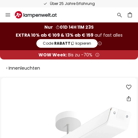
Über 25 Jahre Erfahrung
Zum
Inhalt
springen
he
Nur
01D 14H 11M 23S
EXTRA 10% ab € 109 & 13% ab € 159
auf fast alles
Code:
RABATT
kopieren
WOW Week:
Bis zu -70%
Innenleuchten
Zum
Ende
der
Bildgalerie
springen