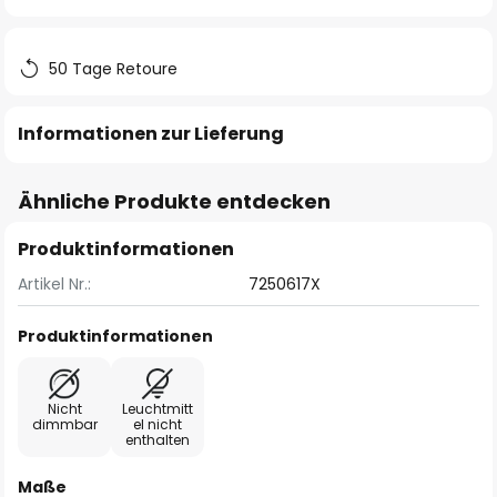
springen
50 Tage Retoure
Informationen zur Lieferung
Ähnliche Produkte entdecken
Produktinformationen
Artikel Nr.:
7250617X
Produktinformationen
Nicht
Leuchtmitt
dimmbar
el nicht
enthalten
Maße