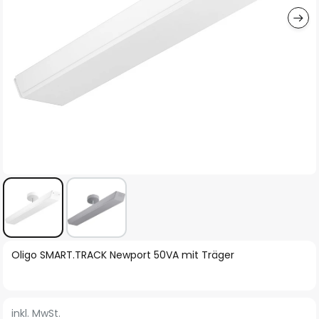
Zum
Oligo SMART.TRACK Newport 50VA mit Träger
Anfang
der
Bildgalerie
inkl. MwSt.