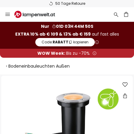
50 Tage Retoure
Zum
Inhalt
springen
he
Nur
01D 03H 44M 50S
EXTRA 10% ab € 109 & 13% ab € 159
auf fast alles
Code:
RABATT
kopieren
WOW Week:
Bis zu -70%
Bodeneinbauleuchten Außen
Zum
Ende
der
Bildgalerie
springen