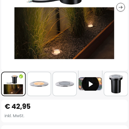
Zum
€ 42,95
Anfang
der
inkl. MwSt.
Bildgalerie