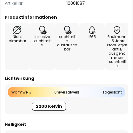
Artikel Nr.:
10001687
Produktinformationen
Nicht
Inklusive
Leuchtmitt
IP65
Paulmann
dimmbar
Leuchtmitt
el
- 5 Jahre
el
austausch
Produktgar
bar
antie,
ausgeno
mmen
Leuchtmitt
el
Lichtwirkung
Warmweiß
Universalweiß
Tageslicht
2200 Kelvin
Helligkeit