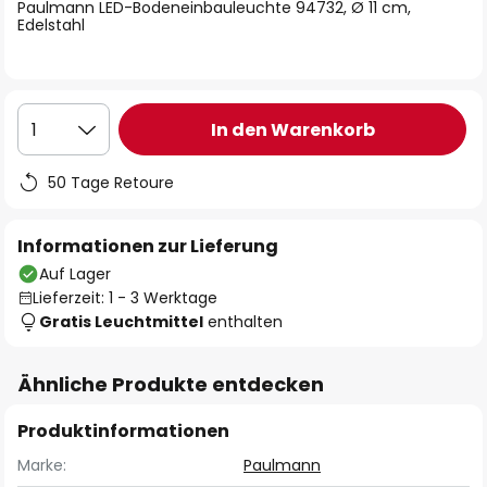
springen
Paulmann LED-Bodeneinbauleuchte 94732, Ø 11 cm,
Edelstahl
In den Warenkorb
1
50 Tage Retoure
Informationen zur Lieferung
Auf Lager
Lieferzeit: 1 - 3 Werktage
Gratis Leuchtmittel
enthalten
Ähnliche Produkte entdecken
Produktinformationen
Marke:
Paulmann