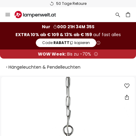
50 Tage Retoure
Zum
Inhalt
springen
he
Nur
00D 21H 34M 35S
EXTRA 10% ab € 109 & 13% ab € 159
auf fast alles
Code:
RABATT
kopieren
WOW Week:
Bis zu -70%
Hängeleuchten & Pendelleuchten
Zum
Ende
der
Bildgalerie
springen