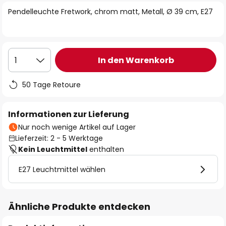
springen
Pendelleuchte Fretwork, chrom matt, Metall, Ø 39 cm, E27
In den Warenkorb
1
50 Tage Retoure
Informationen zur Lieferung
Nur noch wenige Artikel auf Lager
Lieferzeit: 2 - 5 Werktage
Kein Leuchtmittel
enthalten
E27 Leuchtmittel wählen
Ähnliche Produkte entdecken