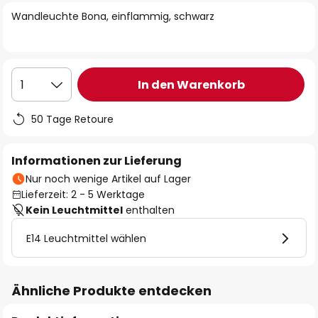
springen
Wandleuchte Bona, einflammig, schwarz
In den Warenkorb
1
50 Tage Retoure
Informationen zur Lieferung
Nur noch wenige Artikel auf Lager
Lieferzeit: 2 - 5 Werktage
Kein Leuchtmittel
enthalten
E14 Leuchtmittel wählen
Ähnliche Produkte entdecken