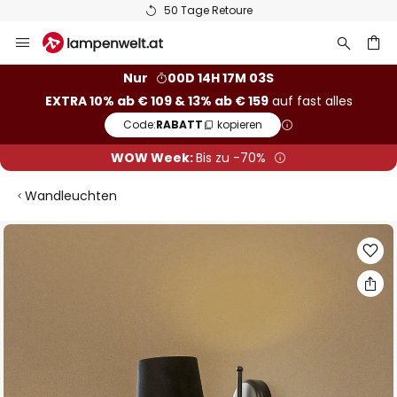
50 Tage Retoure
Zum
Inhalt
springen
he
Nur
00D 14H 17M 02S
EXTRA 10% ab € 109 & 13% ab € 159
auf fast alles
Code:
RABATT
kopieren
WOW Week:
Bis zu -70%
Wandleuchten
Zum
Ende
der
Bildgalerie
springen