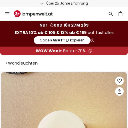
Über 25 Jahre Erfahrung
Zum
Inhalt
springen
he
Nur
00D 16H 27M 27S
EXTRA 10% ab € 109 & 13% ab € 159
auf fast alles
Code:
RABATT
kopieren
WOW Week:
Bis zu -70%
Wandleuchten
Zum
Ende
der
Bildgalerie
springen