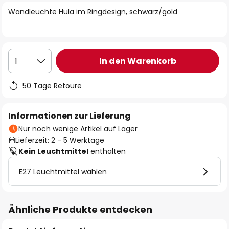
springen
Wandleuchte Hula im Ringdesign, schwarz/gold
In den Warenkorb
1
50 Tage Retoure
Informationen zur Lieferung
Nur noch wenige Artikel auf Lager
Lieferzeit: 2 - 5 Werktage
Kein Leuchtmittel
enthalten
E27 Leuchtmittel wählen
Ähnliche Produkte entdecken