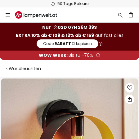
50 Tage Retoure
Zum
Inhalt
springen
he
Nur
02D 07H 26M 38S
EXTRA 10% ab € 109 & 13% ab € 159
auf fast alles
Code:
RABATT
kopieren
WOW Week:
Bis zu -70%
Wandleuchten
Zum
Ende
der
Bildgalerie
springen