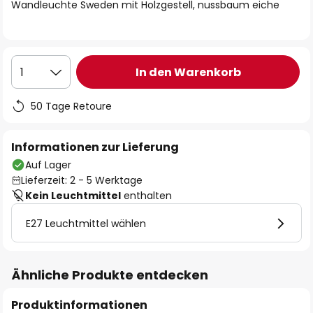
springen
Wandleuchte Sweden mit Holzgestell, nussbaum eiche
In den Warenkorb
1
50 Tage Retoure
Informationen zur Lieferung
Auf Lager
Lieferzeit: 2 - 5 Werktage
Kein Leuchtmittel
enthalten
E27 Leuchtmittel wählen
Ähnliche Produkte entdecken
Produktinformationen