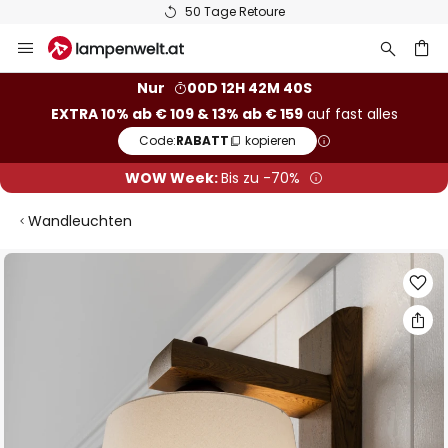
50 Tage Retoure
Zum
Inhalt
springen
he
Nur
00D 12H 42M 39S
EXTRA 10% ab € 109 & 13% ab € 159
auf fast alles
Code:
RABATT
kopieren
WOW Week:
Bis zu -70%
Wandleuchten
Zum
Ende
der
Bildgalerie
springen