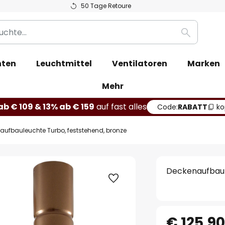
50 Tage Retoure
Suche
hten
Leuchtmittel
Ventilatoren
Marken
Mehr
b € 109 & 13% ab € 159
auf fast alles
Code:
RABATT
ko
aufbauleuchte Turbo, feststehend, bronze
Deckenaufbaul
€ 125,9