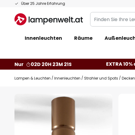
Zum
Über 25 Jahre Erfahrung
Inhalt
Finden
springen
Sie
Ihre
Innenleuchten
Räume
Außenleuc
Leuchte...
EXTRA 10% a
Nur
02D 20H 23M 20S
Lampen & Leuchten
Innenleuchten
Strahler und Spots
Decken
Zum
Ende
der
Bildgalerie
springen