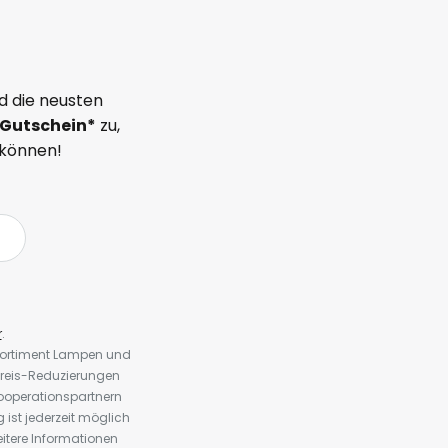
d die neusten
Gutschein*
zu,
 können!
r
.
 Sortiment Lampen und
preis-Reduzierungen
ooperationspartnern
st jederzeit möglich
eitere Informationen