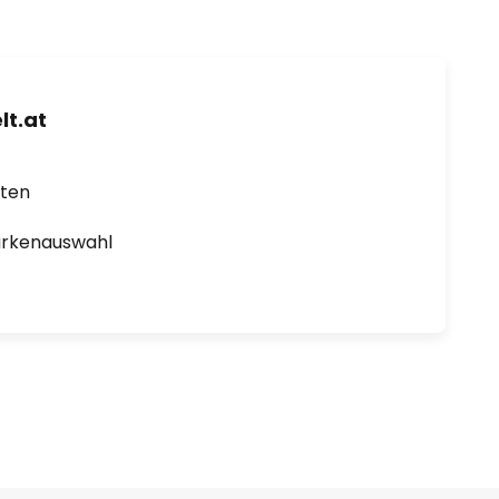
t.at
rten
arkenauswahl