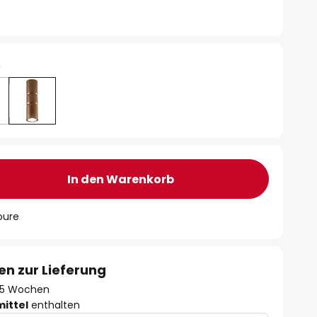
e
In den Warenkorb
oure
en zur Lieferung
 - 5 Wochen
mittel
enthalten