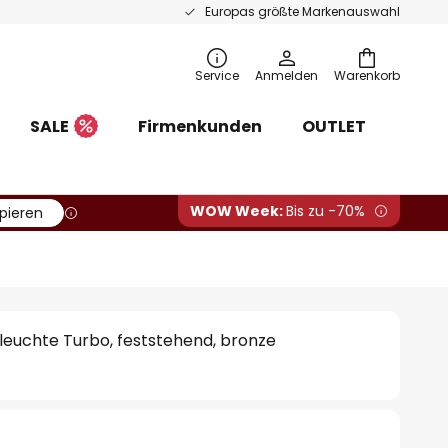
Europas größte Markenauswahl
Service
Anmelden
Warenkorb
SALE
Firmenkunden
OUTLET
WOW Week:
Bis zu -70%
pieren
euchte Turbo, feststehend, bronze
0