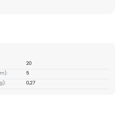
20
m):
5
g):
0,27