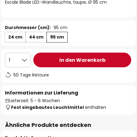
springen
Escale Blade LED-Wandleuchte, taupe, Ø 95 cm
Durchmesser (cm):
95 cm
24 cm
44 cm
95 cm
In den Warenkorb
1
50 Tage Retoure
Informationen zur Lieferung
Lieferzeit: 5 - 6 Wochen
Fest eingebautes Leuchtmittel
enthalten
Ähnliche Produkte entdecken