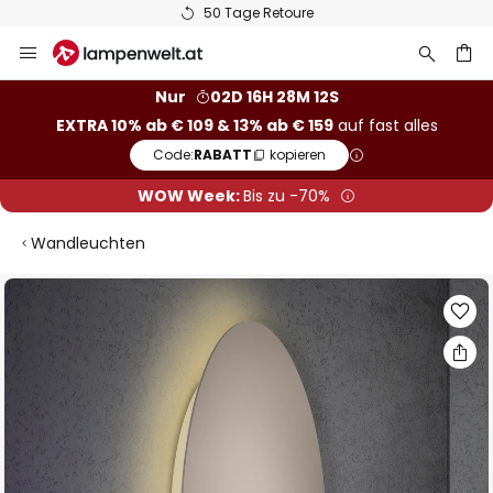
50 Tage Retoure
Zum
Inhalt
springen
he
Nur
02D 16H 28M 11S
EXTRA 10% ab € 109 & 13% ab € 159
auf fast alles
Code:
RABATT
kopieren
WOW Week:
Bis zu -70%
Wandleuchten
Zum
Ende
der
Bildgalerie
springen