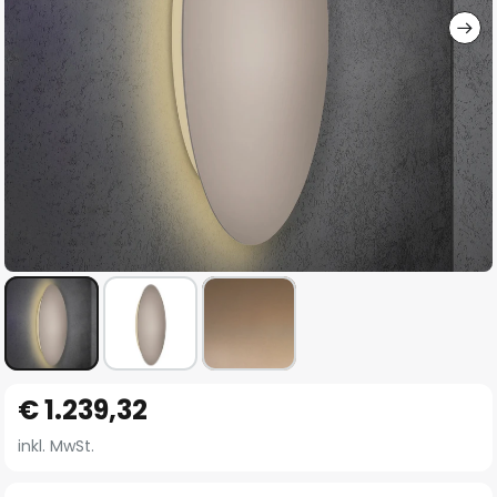
Zum
€ 1.239,32
Anfang
der
inkl. MwSt.
Bildgalerie