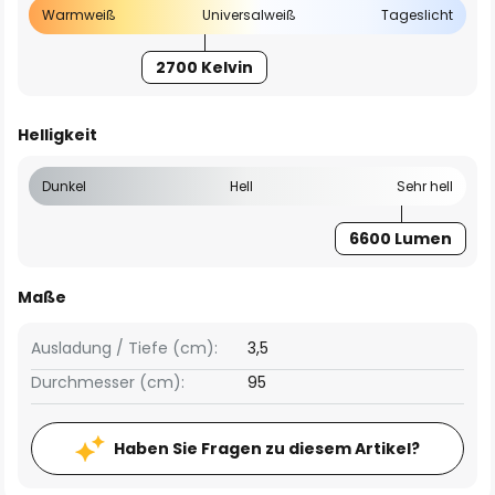
Warmweiß
Universalweiß
Tageslicht
2700 Kelvin
Helligkeit
Dunkel
Hell
Sehr hell
6600 Lumen
Maße
Ausladung / Tiefe (cm):
3,5
Durchmesser (cm):
95
Haben Sie Fragen zu diesem Artikel?