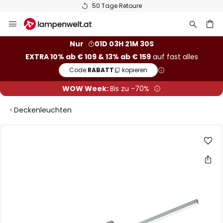
50 Tage Retoure
Zum
Inhalt
springen
he
Nur
01D 03H 21M 29S
EXTRA 10% ab € 109 & 13% ab € 159
auf fast alles
Code:
RABATT
kopieren
WOW Week:
Bis zu -70%
Deckenleuchten
Zum
Ende
der
Bildgalerie
springen