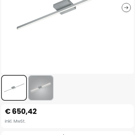
Zum
€ 650,42
Anfang
der
inkl. MwSt.
Bildgalerie