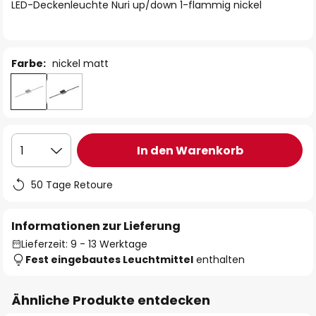
springen
LED-Deckenleuchte Nuri up/down 1-flammig nickel
Farbe:
nickel matt
In den Warenkorb
1
50 Tage Retoure
Informationen zur Lieferung
Lieferzeit: 9 - 13 Werktage
Fest eingebautes Leuchtmittel
enthalten
Ähnliche Produkte entdecken