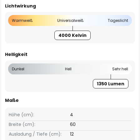
Lichtwirkung
Warmweiß
Universalweiß
Tageslicht
4000 Kelvin
Helligkeit
Dunkel
Hell
Sehr hell
1350 Lumen
Maße
Höhe (cm):
4
Breite (cm):
60
Ausladung / Tiefe (cm):
12