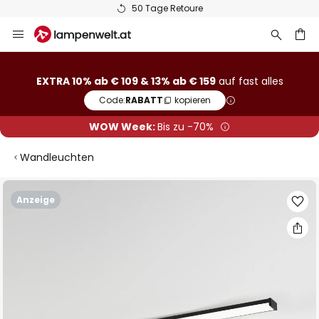
50 Tage Retoure
Zum
Inhalt
springen
he
EXTRA 10% ab € 109 & 13% ab € 159
auf fast alles
Code:
RABATT
kopieren
WOW Week:
Bis zu -70%
Wandleuchten
Zum
Anzeige
Ende
der
Bildgalerie
springen