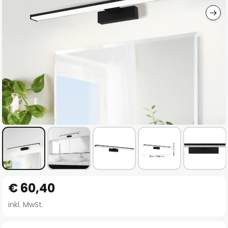
Zum
€ 60,40
Anfang
der
inkl. MwSt.
Bildgalerie