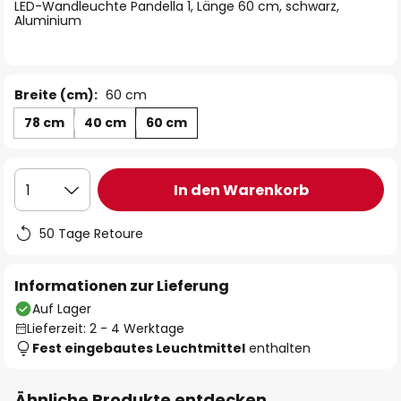
springen
LED-Wandleuchte Pandella 1, Länge 60 cm, schwarz,
Aluminium
Breite (cm):
60 cm
78 cm
40 cm
60 cm
In den Warenkorb
1
50 Tage Retoure
Informationen zur Lieferung
Auf Lager
Lieferzeit: 2 - 4 Werktage
Fest eingebautes Leuchtmittel
enthalten
Ähnliche Produkte entdecken