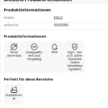
Produktinformationen
Marke:
EGLO
Artikel Nr.:
10032190
Produktinformationen
Nicht
Energieeffiz
IP44
Eglo – bis
dimmbar
ient und
zu 5 Jahre
langlebig
Garantie
(siehe
Herstellera
ngaben)
Perfekt für diese Bereiche
Badezimm
er