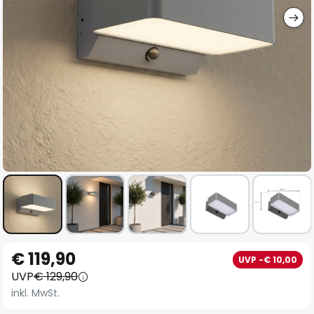
Zum
€ 119,90
UVP -€ 10,00
Anfang
UVP
€ 129,90
der
inkl. MwSt.
Bildgalerie