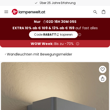
Über 25 Jahre Erfahrung
Zum
Inhalt
springen
he
Nur
02D 16H 30M 05S
EXTRA 10% ab € 109 & 13% ab € 159
auf fast alles
Code:
RABATT
kopieren
WOW Week:
Bis zu -70%
Wandleuchten mit Bewegungsmelder
Zum
Ende
der
Bildgalerie
springen