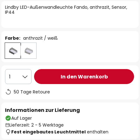
springen
Lindby LED-Außenwandleuchte Fando, anthrazit, Sensor,
IP44
Farbe:
anthrazit / weiß
In den Warenkorb
1
50 Tage Retoure
Informationen zur Lieferung
Auf Lager
Lieferzeit: 2 - 5 Werktage
Fest eingebautes Leuchtmittel
enthalten