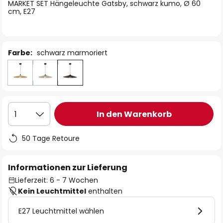
springen
MARKET SET Hängeleuchte Gatsby, schwarz kumo, Ø 60
cm, E27
Farbe:
schwarz marmoriert
In den Warenkorb
1
50 Tage Retoure
Informationen zur Lieferung
Lieferzeit: 6 - 7 Wochen
Kein Leuchtmittel
enthalten
E27 Leuchtmittel wählen