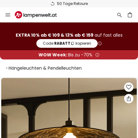
50 Tage Retoure
Zum
Inhalt
springen
he
EXTRA 10% ab € 109 & 13% ab € 159
auf fast alles
Code:
RABATT
kopieren
WOW Week:
Bis zu -70%
Hängeleuchten & Pendelleuchten
Zum
Ende
der
Bildgalerie
springen